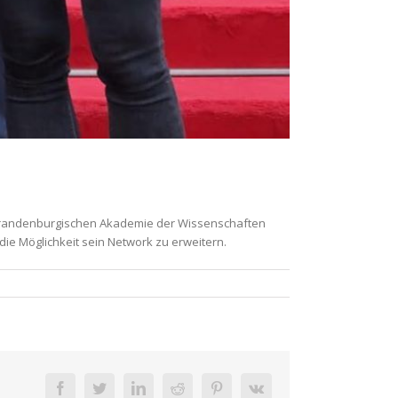
 – Brandenburgischen Akademie der Wissenschaften
die Möglichkeit sein Network zu erweitern.
facebook
twitter
linkedin
reddit
pinterest
vk