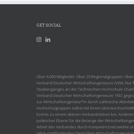
GET SOCIAL
Über 6.000 Mitglieder. Über 20 Regionalgruppen. Über
Verband Deutscher Wirtschaftsingenieure (VWI). Nur 
Studienganges an der Technischen Hochschule Charlo
Verband Deutscher Wirtschaftsingenieure 1932 gegrü
zur Wirtschaftsingenieur*in durch zahlreiche Aktivität
Hochschulgruppen selbst mit ihrem überdurchschnitt
Events zu einem aktiven Verbandsleben bei. Anderers
politischer Ebene für die Belange der Wirtschaftsingen
Arbeit des Verbandes durch Kompetenznetzwerke unt
Jahre stattfindenden Deutschen Wirtschaftsingenieur