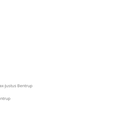
Max-Justus Bentrup
entrup