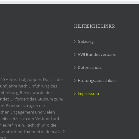
HILFREICHE LINKS:
Satzung
VWI Bundesverband
Datenschutz
 40 Hochschulgruppen. Das ist der
Haftungsausschluss
fünf Jahre nach Einführung des
ttenburg, Berlin, wurde der
Impressum
ndet. Er fördert das Studium zum/
en. Einerseits tragen die
lichen Engagement und vielen
eits setzt sich der Verband auf
ieure*in ein. Fachlich wird die
erstützt und mündet in dem alle 2
tag.