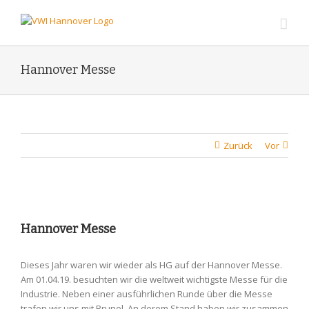
Zum
Inhalt
springen
Hannover Messe
Zurück
Vor
Zeige
grösseres
Hannover Messe
Bild
Dieses Jahr waren wir wieder als HG auf der Hannover Messe.
Am 01.04.19. besuchten wir die weltweit wichtigste Messe für die
Industrie. Neben einer ausführlichen Runde über die Messe
trafen wir uns mit Brunel. An derem Stand haben wir zusammen