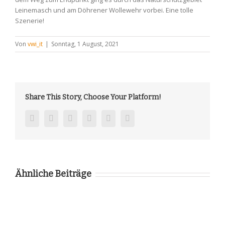
Leinemasch und am Döhrener Wollewehr vorbei. Eine tolle
Szenerie!
Von
vwi_it
|
Sonntag, 1 August, 2021
Share This Story, Choose Your Platform!
facebook
twitter
linkedin
reddit
pinterest
vk
Ähnliche Beiträge