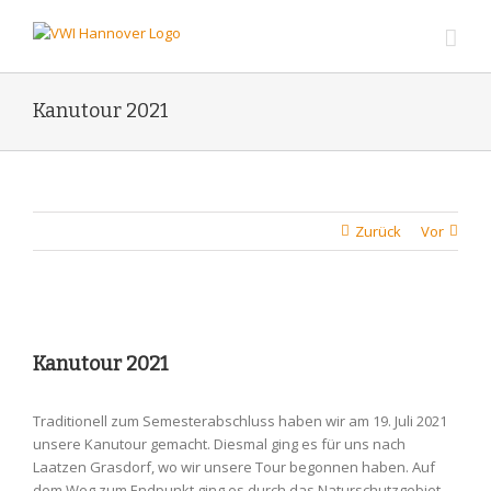
Zum
Inhalt
springen
Kanutour 2021
Zurück
Vor
Zeige
grösseres
Kanutour 2021
Bild
Traditionell zum Semesterabschluss haben wir am 19. Juli 2021
unsere Kanutour gemacht. Diesmal ging es für uns nach
Laatzen Grasdorf, wo wir unsere Tour begonnen haben. Auf
dem Weg zum Endpunkt ging es durch das Naturschutzgebiet